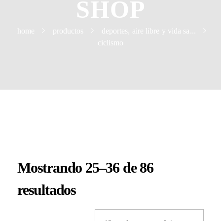
SHOP
Utilidades para el hogar
Nosotros
home
productos
deportes, aire libre y vida sa...
ciclismo
Contactanos
CICLISMO
Mostrando 25–36 de 86
resultados