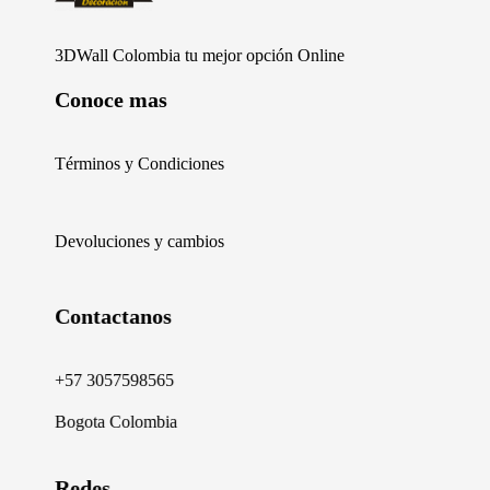
Furniture Shop - Phlox Elementor WordPress Theme
Complete Elementor Demo - Phlox WordPress Theme
3DWall Colombia tu mejor opción Online
Conoce mas
Términos y Condiciones
Devoluciones y cambios
Contactanos
+57 3057598565
Bogota Colombia
Redes