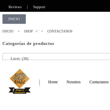
Reviews
|
Support
INICIO
INICIO
SHOP
CONTACTANOS
Categorías de productos
Luces (30)
Home
Nosotros
Contactanos
Furniture Shop - Phlox Elementor WordPress Theme
Complete Elementor Demo - Phlox WordPress Theme