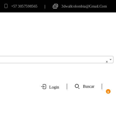
|
+57 3057598565
3dwallcolombia@gmail.com
×
Buscar
Login
0