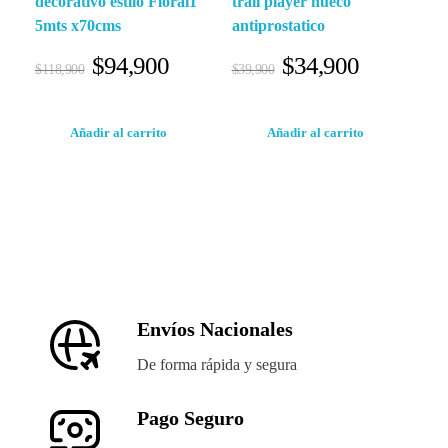
decorativo estilo Floral1
trail player hueco
5mts x70cms
antiprostatico
$
94,900
$
34,900
$
118,900
$
39,900
Añadir al carrito
Añadir al carrito
Envíos Nacionales
De forma rápida y segura
Pago Seguro