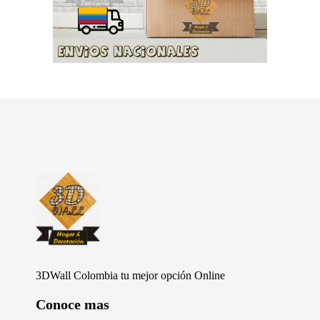
Furniture Shop - Phlox Elementor WordPress Theme
Complete Elementor Demo - Phlox WordPress Theme
3DWall Colombia tu mejor opción Online
Conoce mas