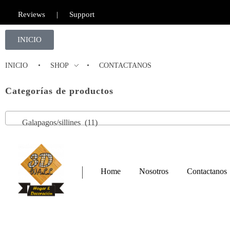
Reviews
|
Support
INICIO
INICIO
SHOP
CONTACTANOS
Categorías de productos
Galapagos/sillines (11)
Home
Nosotros
Contactanos
Furniture Shop - Phlox Elementor WordPress Theme
Complete Elementor Demo - Phlox WordPress Theme