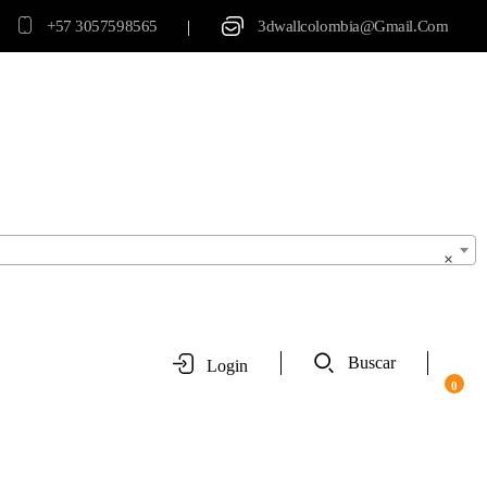
|
+57 3057598565
3dwallcolombia@gmail.com
×
Buscar
Login
0