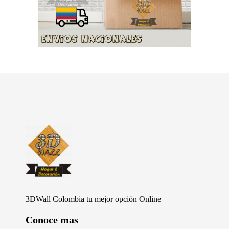
Furniture Shop - Phlox Elementor WordPress Theme
Complete Elementor Demo - Phlox WordPress Theme
3DWall Colombia tu mejor opción Online
Conoce mas