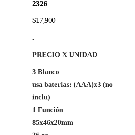
2326
$
17,900
.
PRECIO X UNIDAD
3 Blanco
usa baterias: (AAA)x3 (no
inclu)
1 Función
85x46x20mm
36 gr