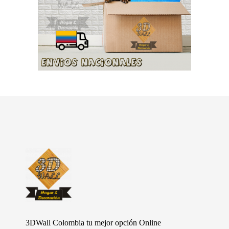
Furniture Shop - Phlox Elementor WordPress Theme
Complete Elementor Demo - Phlox WordPress Theme
3DWall Colombia tu mejor opción Online