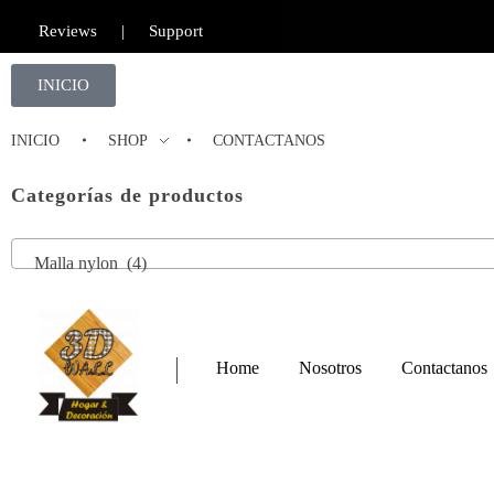
Reviews
|
Support
INICIO
INICIO
SHOP
CONTACTANOS
Categorías de productos
Malla nylon (4)
Home
Nosotros
Contactanos
Furniture Shop - Phlox Elementor WordPress Theme
Complete Elementor Demo - Phlox WordPress Theme