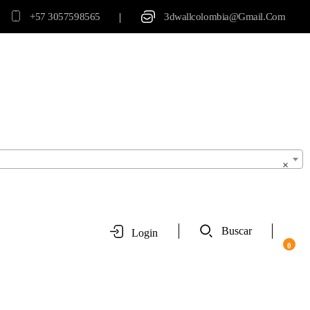
|
+57 3057598565
3dwallcolombia@gmail.com
×
Buscar
Login
0