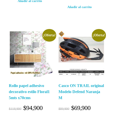
Añadir al carrito
Añadir al carrito
¡Oferta!
¡Oferta!
Rollo papel adhesivo
Casco ON TRAIL original
decorativo estilo Floral1
Modelo Defend Naranja
5mts x70cms
M
$
94,900
$
69,900
$
118,900
$
89,900