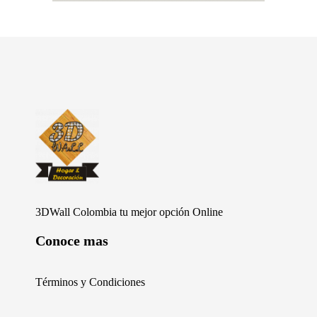
Furniture Shop - Phlox Elementor WordPress Theme
Complete Elementor Demo - Phlox WordPress Theme
3DWall Colombia tu mejor opción Online
Conoce mas
Términos y Condiciones