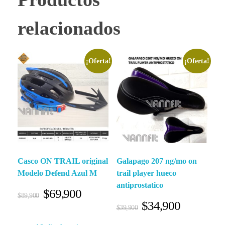
relacionados
¡Oferta!
¡Oferta!
Casco ON TRAIL original
Galapago 207 ng/mo on
Modelo Defend Azul M
trail player hueco
antiprostatico
$
69,900
$
89,900
$
34,900
$
39,900