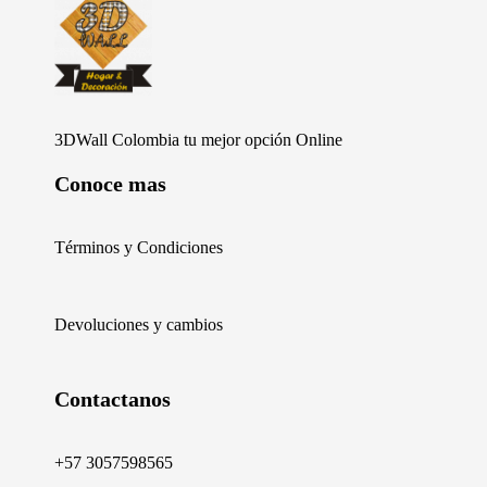
Furniture Shop - Phlox Elementor WordPress Theme
Complete Elementor Demo - Phlox WordPress Theme
3DWall Colombia tu mejor opción Online
Conoce mas
Términos y Condiciones
Devoluciones y cambios
Contactanos
+57 3057598565